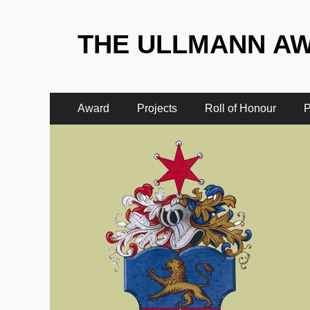
THE ULLMANN A
Award
Projects
Roll of Honour
P